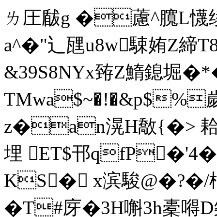
ㄌ圧瞂g �藘^臗L懱
a^�"辶瓼u8w駷姷Z締T8
&39S8NYx臶Z鰖鎴堀�*�
TMwa$~�!�&p$%
z�an滉H敿{�> 耠琭
埋 ET$邗qfP�'4�
KS� x滨駿@�?�/桰8
�T#庌�3H嘝3h橐嘚D桀Uc