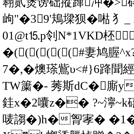
翱贰煲谤础摐蹿冲�>
岣"�39'鳺墚狈
�喖 犭
01@t⒖p刢N*1VKD柸
�((((((#妻鸠腛 ^
7�,�燠瑹鴜υ<#}6跭聞經
TW簘�- 莠斯dC�廝y
銈x�2囔z�� ?~濘~
唛謅�)h�胷宯� �