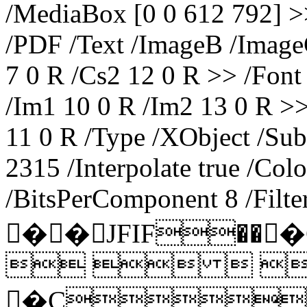
/MediaBox [0 0 612 792] >>
/PDF /Text /ImageB /Image
7 0 R /Cs2 12 0 R >> /Fon
/Im1 10 0 R /Im2 13 0 R >>
11 0 R /Type /XObject /Sub
2315 /Interpolate true /Colo
/BitsPerComponent 8 /Filt
��JFIF
  
�C