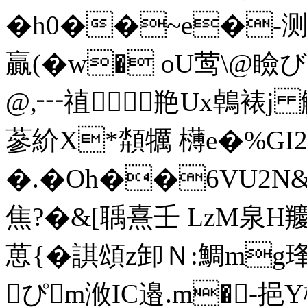
�h0�
�~e�-测b
贏(�w� oU莺\@
@,┅禃艵Ux鵫裱j 
蔘紒X*頮犡 欂e�%GI
�.�Oh��6VU2N&
焦?�&[聥熹壬 LzM泉H羻
葸{�諆頌z卸Ｎ:鯛mg琒�
ぴm浟IC邉.m�-挹