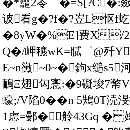
�*龗2岺〦�=S[?C�:敠�
诐看g�?f�?岦L怄f虼
�8yW�%E]费X/
Q�/岬穮wK=膩゜@歼Y
E~n黴~0~�鉤x缒s5
鴯Ξ翅匃愙:�9礙埈7幣V
蠔;/V陷0��n 5鴩0T涜
1虑=鄤�舲43Gq � 婅�