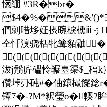
憽绷 #3R�br�
$4�%�&'()*5678
們剠唶垑姃摂晼棙櫄ⅲぅΗ
仝忏溴骁栝牝篝貊鼬� 
(((((((((((
沷j鬅庍礧怜冁臺渠$_稫k
儹垰刅砘#�伷鎄樶饠錜r�
镡7�-?M*粎瑩o�輭2眸