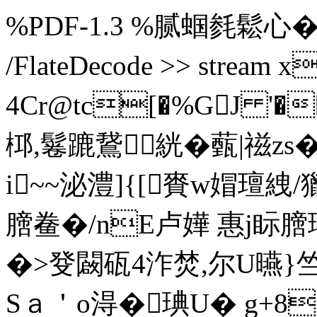
%PDF-1.3 %腻蝈毵鬆心� 4 0 o
/FlateDecode >> stre
4Cr@tc[�%GJ '�
桏,鬈蹗鵞絖�薽|禌zs
i~~泌澧]{[賚w媢璮絏
膪鲞�/nE卢嬅 惠j眎
�>癹闙砙4泎焚,尔U曣}竺O
Sａ＇o淂�琠U� g+8