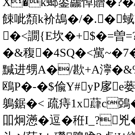
X�k螂鋈龘悼贈�?�/輝
餗呲頮k衸鴣�/�.�
�<譋{E坎�+$�=曽=
�&稪�4SQ�<歶~�7
黬进甥A�/歁+A濘�&%r
鴎P�-�$偸Y#yP扅e
鵢鋸�< 疏痔1x蕼c鵶�
吅炯懣�逗�秹I_?兇�