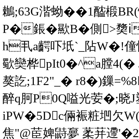
鶒;63G湝蚴��1醓椴BR
P�鋹�歞B�側>奦ⅰ
h丮a齶吓坁`_阽W
歜奱桦pIt0�^a膛4(�
獒訖;1F2"_� r8�)鏁=%
醉q胢P0Q嗌光荌�;晓J塑ST
iPW�5Dc倆裖粧垇欠W
焦"@茞婢鼭夣 葇荓遰'�2