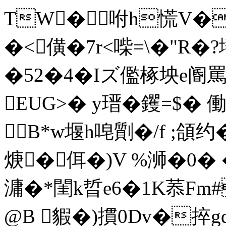
TW�咐h慌V�
�<僙�7r<喍=\�"R�?
�52�4�Iズ儖椓坱e阍
EUG>� y瑨�钁=$�
B*w堰h唣劕�/f ;頜
焿� 佴�)V %浉�0� 
滽�*閨k晢e6�1K菾
@B 貑�)摜0Dv�捽gd