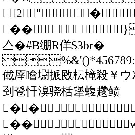
2"�
��
亼�#B绷R佯$3br�
%&'()*456789:C
儎厗噲墛挀敃枟槞殺￥ウ
刭卺忏溴骁栝犟蝮趱鲼
��
��