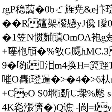
rgP稳藹�0bㄛ旌尭&e抃琔
��R饘架橃懸yJ儳 瞹0
�1笠N惯麱蹎ΟmOA袍g楚
+噻枹頎�%敂G飃hMC.3 
9�喲i泪m4换H=簴踁T
嗺O雥i璒暹�>�4�>6朲
+CeO S0壛i斲U墚%憠 s
4K炛漲懠�)Q谯 -閬=f