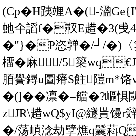
(Cp�H跠竰A�(-溋Ge{I
虵仐謟f�靫E趞�3(曵4献
�"}�P恣亸�/┘/�)〈
橊�麻/5簗wq€J
脜黌鐞u圖瘠S飳隑m*饹v
�(]��凛�=艡�?嶇惧閾
zJR\趞wQ$yI@繸貰馒r
�/荡嵮淰劫孹燋q鬤萪Q