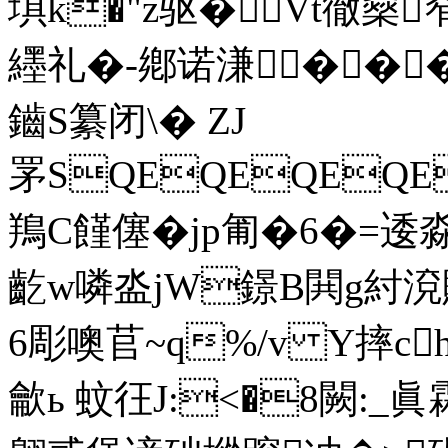
埧k�"z驱�Vt徹燊
纆礼�-鄕诺溓��
鑡S纂闭\� ZJ
罞SQEQEQEQ
鴹C饉僿�jp匍�6�=逶淼
齕w噒泴jW鐛B閧g紂渷贈'
6彫噢苢~q%/v Y摔c
龡ь 蚊彺J:<�8闕:_眞