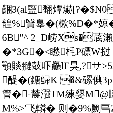
齫3(al盬翻燂爀[?�$N0
韹%贀辠�(樕%D�*婛� 
6B"^ 2_D崂Xs�菧
�*3G�<矁枆P磦W挝 
顎賧翴鼓吓厵lF狊,?サ>5
醍�(鎕鯞K �&磥倎3
管�-辳漒TM練媭M@贜
M%>'飞轔� 则�9%劂巪Z