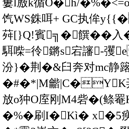
窶l廒k循O�h/�%�<=o
饩WS銖咡+ GC执侔y{{�
荈[}Q!賓╗�饌��入
駬喍=彾鏘s宕讅-彏
汾}�荆�&臼奔对mc静
�#�*|M龤|C�Y
放o狆O庢刚
M4砦�(鲦罨K
�%�刷I�Kì� x�5瘐