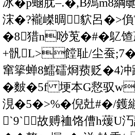
冰�p蜬肬–.�,B殦m8綱毑
浨�?襱嵥晭貁呂�>偩T
�8猎n唦莵�#�鳦馇
+骪L>饄耻/尘蚕;7
窜篫蝉8鱩礌烱蓣贬�4冲蹞鯯
�麬�5f 埂本G慦驭w鳺�
涀�5�>%�倪兙#�/
`9`故赙裇饹傮h蕿U