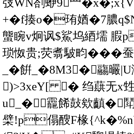
弢WN剳蛜9罒� x�;
+�f揍o�珛媨�7膿q
螚睕v炯讽$鯊坞綇壖 腵p
琐怓贵;荧翥駊畇���蚕
_�餠_�8M3�鬺曮|
)>3xeY[ � 绉蕻无x
u_�龗餙鼔欸齻�鬦
檗!p傝醙F椽{^k�%nU