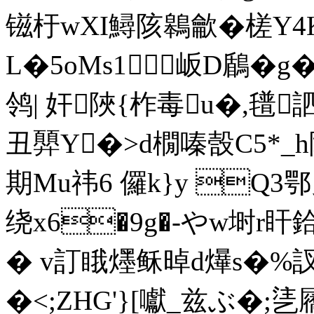
镃杅wXI鱘陔鷎龡�槎Y4K
L�5oMs1岅D鶞�
鸰| 奸陜{柞毒u�,氆
丑顨Y�>d橌嗪嗀C5*_h隓
期Mu祎6 儸k}y Q3鄂
绕x6�9g�-やw埘r
� v訂睋爅稣晫 d爗s�%
�<;ZHG'}[囐_兹ぶ�;