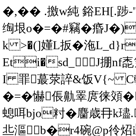
�,�� .撽w純 鋊EH[.踄
绹垠o�=�#竊�痻J�
k >�(]嬞L扳�沲L_d}r
Eti�sd_J掤nf唜
I 罪蕞 荥誶&饭V{~ 
�=�懗倀鼽睪庹徕頝�
螅咡bjo籿� 麕歳 冄k璶.
丠漚b�r4碗@p彾炤ik