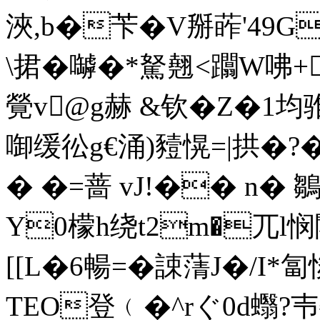
浹,b�苄�V掰葃'49G
\捃�嚹�*駑翹<躢W咈+
覮v@g赫 &钦�Z�1均骓
啣缓彸g€涌)豷愰=|拱�?
� �=蔷 vJ!�� n�
Y0檬h绕t2m�兀l悯
[[L�6暢=�誎蔳J�/I*
TEO登﹙�^rぐ0d蠮?壭