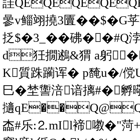
詿QEQEQEQE
曑v鲻翊撓3匵� �$�G苸
抸$�3_��砩��#Q
d狅撊鶐&猬 a躬
K質跦躏诨� p馣u�/傥U
巳�埜讏涪谙摛#�孵曔
擿qE��Q@Q
楍#乐:⒉mIl褅嘋�"菏