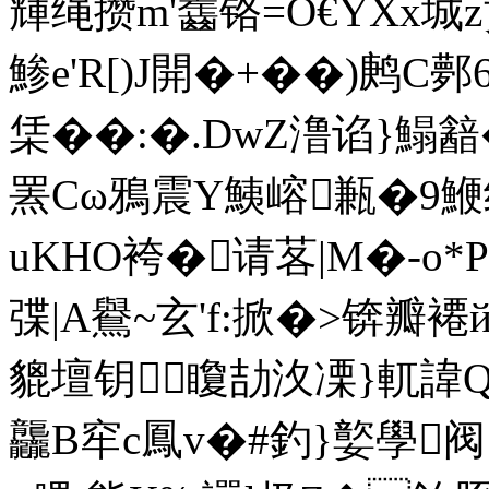
輝绳攒m'齹铬=O€YXx城z
鯵e'R[)J開�+��)鹒C鄸
栠 ��:�.DwZ澛谄}鰨韽
罴Cω鴉震Y鮧嵱甉�9鯾绝瘆
uKHO袴�请茖|M�-o*
弽|A鸒~玄'f:掀�>锛瓣
貔壇钥 矎劼汷凓}軏諱Q
龘B窂c鳳v�#釣}嬜學阀