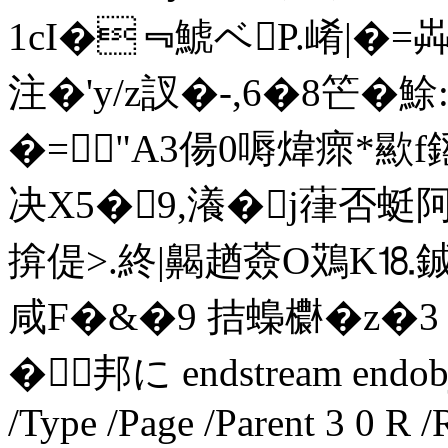
1cI�﹃鯱ベΡ.崤|�=
注�'y/z訍� -,6�8笀�鮽:
�="A3偒0嗕煒瘝*歞f鎐
决X5�9,瀁�j葎否蜓
揜偍>.終|齃趥薟O鴱K⒙鋮
咸F�&�9 拮蟂欁�z�3 
�邦に endstream endobj 5
/Type /Page /Parent 3 0 R /