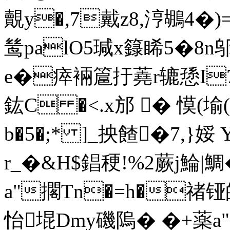
覿y�,7戴z8,涥鶘4�)=
鸶palO5瑊x籙睎5�8n
e�瘁裲簄扜蕘r辘愻I7
鈜C �<.x邡 � 慔(堬
b�5�;* ]_抰餷�7,}娞 
r_�&H$錩稉!%2蕨 j鯩|鯛
a"擱Tn�=h�禇铔
怡堒Dmy磯隖� � +薬