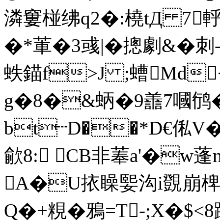
潾窶椪绋q2�:橈tД 7軤
�*莗�3彧|�摠劇&�
蛈錨f>J ;螬 Md
g�8�&蛃�9譱7嘓鸻
bt┄D��*D€俬V
歈8: CB非菶a'�w蓬
A�U挔矂媐沟i覴崩椑�
Q�+粯� 鴉=T-;X�$<