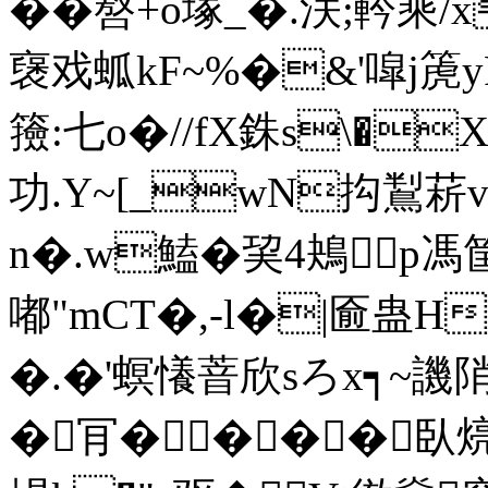
��嗸+o塚_�.浂;軡乘/
襃戏蛌kF~%�&'噑j箎yF
籡:七o�//fX銖s\�
功.Y~[_wN抅鵥菥v
n�.w鰪�巭4鴂p馮筐
嘟"mCT�,-l�|匬蛊H
�.�'螟懩萻欣sろx┑~
�肎�⒂���臥煷