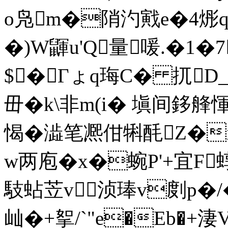
o凫m�陗汋戭e�4烿
�)W鼲u'Q量喛.�1�7
$�Гょq珻C� 扤D_
毌�k\非m(i� 塡间鉹艂惲g
愒� 澁笔凞佄犐酕Z�i
w两庖�x�蜿P'+宜F
馶蛅苙v 浈琫v剫p�/
屾 �+挐/`"e�Eb�