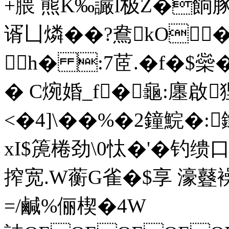
+腲 熊K‰讝l极Z�
餉豚�
谞凵燐��?鴦kO�
h� :7茝.�f�$橤�
� C焥婚_f� 龜
:廛啟
<�4]\��%�2鐘鯇�
xI$箎棬劲\0忲�'�钓缋
搾宽.W蘅G雀�$享 濠鼟襙
=/鹹%俪楔�4W