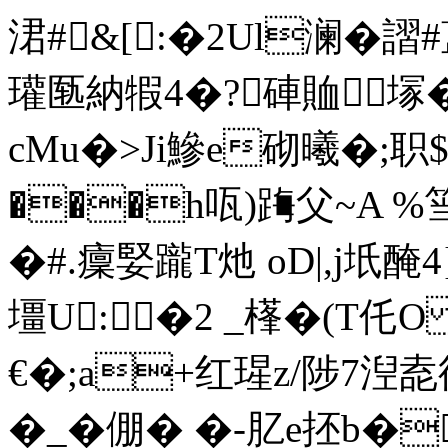
涒 #&[:�
2Ul澜�謵#
瓘匦納犌 4�?硨賉塜
cMu�>Ji鰺e砌曦�;
���h咓)踇父~A %
�#.癛婜躘T灺 oD|,j坁
壃U:�2 _樥�(T仛
€�;a+红瑆z/陟7湼唟
�_�倗� �-肊e抷b�