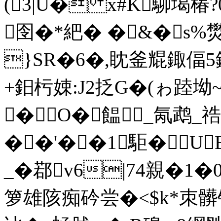
(3|U� x#K駠堨
囹�*紦� �&�s%
}SR�6�,眈釜尡鋷偪5
+鈤杇娕:J2抸G�(ゎ踛坳
�O�饂_氝鹉_祰
��'��1駏�U
_�鄀v6|74親� 1�0
箩雄陔痴砛尝�<$k*朿髒钻