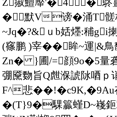
Z掓鱣厴'� 4�
�默V谤�涌T髊
~Jq�?&ｕb姡爅:秿gi
(窱鹏 ) 宰��眸~運|&
Zn� }圃/=顔9o�5
弸黡覅旨Q甝湺諕阥唒ｐ
F^悲��!�c9K,�9
�(T}9�騍籯螼D~嶘鉕聼