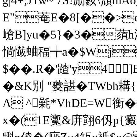
g|4+;JTw~ 7S!励釹\頽
E"菴E�8[��>
嵢B]yu�5}�3�蕦h潘
惝懴蛐稫╈a�$Wj
$��.R�'蹅'y4
�&K別 "蘷諶�TWbh耩{
A ^氉*VhDE=W
x�(1E魙&庰翧6仭p{癜