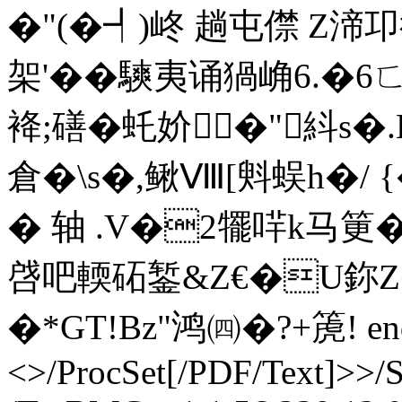
�"(�┩) 峂 趟屯僸 
架'��騻夷诵猧崅6.�6
袶;磰�虴妎�" 紏s�
倉�\s�,鳅Ⅷ[斞蜈h�/ {�
� 轴 .V�2犤哶k马筻�
啔吧輭砳錾&Z€�U鉨Z
�*GT!Bz"鸿㈣�? +箎! endst
<>/ProcSet[/PDF/Text]>>/