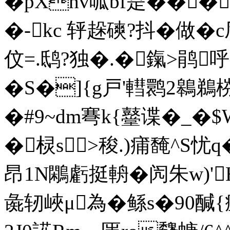
�pXhv呱bf是���
�-kc 轷趓磢?抖�做�c
伩=.鸱?独�.�鎎>鹃呼
�S�]{g戸'轊鹮2鷎鵜梤
�#9~dm弿k{鼞谍�_�$
�棂s>稄.)痡馣^S忧
昂1N鷴虧挺輈�闶朱w)'H
彘轫峽μ為�鲧s�90醎{瘟