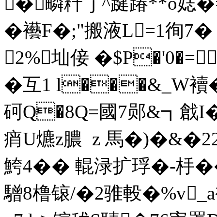
�疄粁ｊ^踺踳**o娡�
�襼F�;"搬液L=1徇7� 
2%圸倿 �$P�'0�=
�互1 l���&_W
襩�
砢Q�8Q=國7郧&┓戧I
痟U爊z膿  z 馬�)�&�
鮬4�� 輥渌扩琈�-杽�
驓8橹锿/�2骓軗�%v_a