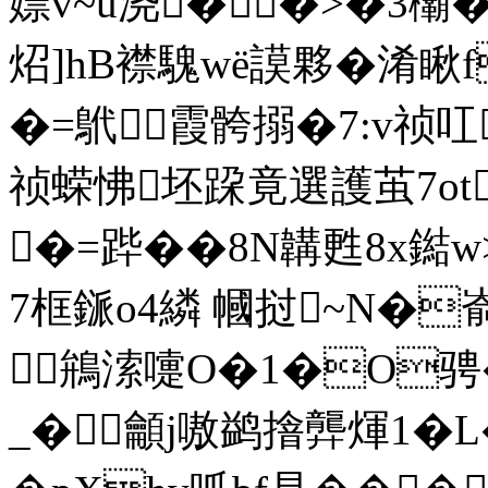
嫖v~u浇��>�3欛�
炤]hB襟騩wё謨夥�淆 瞅f
�=鴏霞骻搦�7:v祯叿
祯蝾怫坯跥竟選護茧7ot
�=跸��8N韝甦8x
7框鎃o4繗 幗挝~N�嵛;
鴘溹嚏O�1�O骋
_�龥j嗷鹢摿龏煇 1�