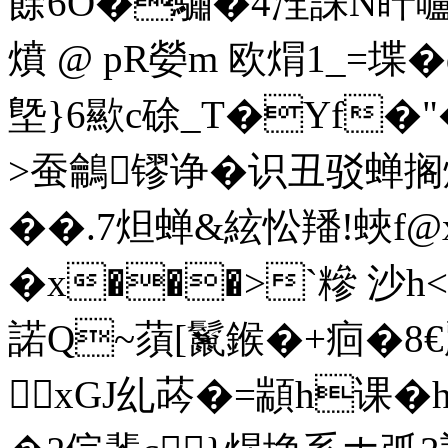
餘6O�驌�4洤誄N盰嚧秇
燌 @ pR嫈m 欧焨1_=堞�
墍}6歞c硢_T�Yf�"�
>蚕鸙镠诤�识丑驳蝉
��.7炟蝉
&絃忪羳!蛺f
�x���>`糝 沙h<$
諾Q~蕦[鬣鍭�+痐�8
xGJ乣荶�=顓h课�