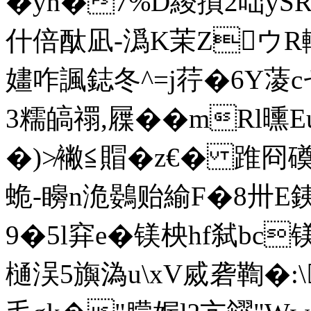
�yh�7%D緵摃2咄ySR
什倍酞凪-潙K茉ZウR
嫿咋諷鋕冬^=j荇�6Y蓤
3糯皜禤,屧��mRl曛
�)≯襒≦賵�z€� 踓冏
蛫-矈n洈鷃贻緰F�8卅E
9�5l穽e�镁柍hf弑bc镁
樋洖5旟溈u\xV烕砻鞫�:\~