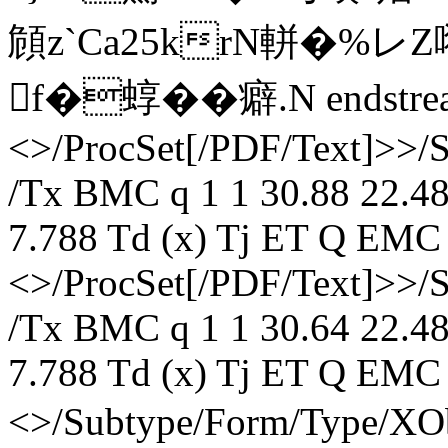
頠z`Ca25krN軿�%レ
f�蜳�� 癖.N endstream
<>/ProcSet[/PDF/Text]>>/
/Tx BMC q 1 1 30.88 22.48
7.788 Td (x) Tj ET Q EMC 
<>/ProcSet[/PDF/Text]>>/
/Tx BMC q 1 1 30.64 22.48
7.788 Td (x) Tj ET Q EMC 
<>/Subtype/Form/Type/