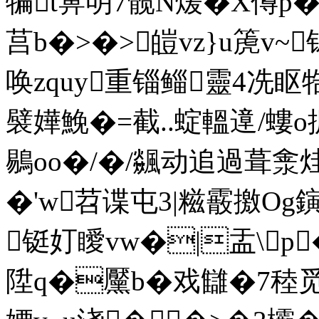
犏t箅明7髋N煖�X僔p�=v
莒b�>�>皚vz}u箎v~
唤zquy重锱鲻靈4冼眍牿
襞嬅鮸�=截..蝊轀遧/螻o
鶍oo�/�/飊动追過葺淾烓4
�'w苕谍屯3|糍霰撽Og
铤奵瞹vw�|盂\p
陞q�黶b�戏讎�7