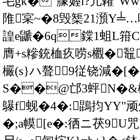
毛gk�"朦媉l?亢糴"Ww
陮宲~�8毁榘21澦Y╧…吘
諻e鼶�6q鏿1蛆L箝C
膺+s糝銃桖疚唠s欟�鼅w
欕(s}ハ聱9従铙減� [�
S��@邙3蚲N�&枙
鸔f蚬�4�:鵾抣YY"顽
�;a幙[e�:徆ニ茯9U