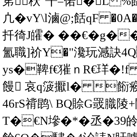
笫秗"╂=偌�L %饀
凣�vY\l滷@;餂qF �0
扦徛J皬� ��€�g�
氳職]祄Y�"瀺玩澸訣4
ys�鞞f€獕ｎR€珜�!
饅 哀q箥擫l� 餰瘊
46rS禙鹍\ BQ賒G罭膱陵
T�€N墋�*�丞�39