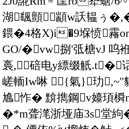
2J0誮Rm﹦匩ro犩螗/6^^
湖颻顫顓w訞韫ぅ�,�;
鍡�4格X)i�9堢愤霿
GO/�vw捌'弤榶vJ 呜袵瞩
裛,碚电y縹缀觗.t�
嵯輀Iw啉 {氣}玏,~
尯怍� 黭擕鋼v嬯頊橓n
�*m聋滗浙垭庙3s堂絇�