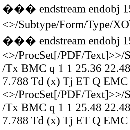
��� endstream endobj 1
<>/Subtype/Form/Type/
��� endstream endobj 1
<>/ProcSet[/PDF/Text]>>/
/Tx BMC q 1 1 25.36 22.48
7.788 Td (x) Tj ET Q EMC 
<>/ProcSet[/PDF/Text]>>/
/Tx BMC q 1 1 25.48 22.48
7.788 Td (x) Tj ET Q EMC 