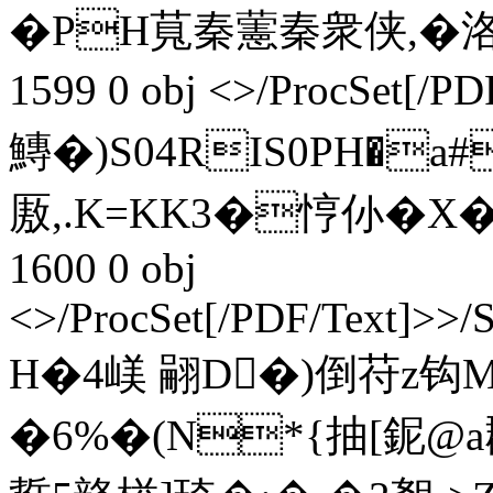
�PH萈秦藼秦衆侠,�洛觌�
1599 0 obj <>/ProcSet[
鱄�)S04RIS0PH�a#
厫,.K=KK3�悙仦�X�5勊
1600 0 obj
<>/ProcSet[/PDF/Text]>>/
H�4嵄 翤D�)倒苻z钩M
�6 %�(N*{抽[鈮@