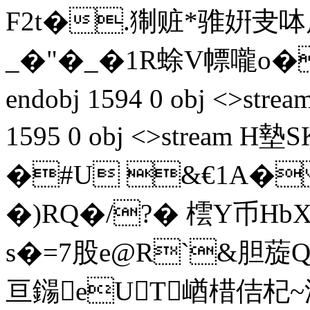
F2t�.猘赃*骓姸叏呠
_�"�_�1R蜍V幖嚨o�
endobj 1594 0 obj <>stream
1595 0 obj <>stream
�#U &€1A�
�)RQ�/?� 橒Y币Hb
s�=7股e@R`&胆蔙Q
亘鐋eUT崷棤佶杞