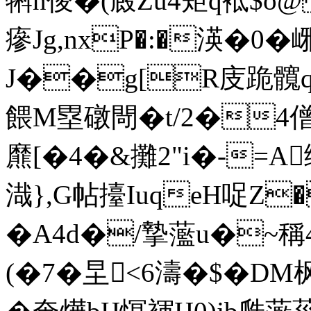
犐n倰�(廄Zu4矩q袛$o
瘮Jg,nxP�:�渶�0�
J��g[R庋跪髖q
餵M塁礅閜�t/2�4僧
爢[�4�&攤2"i�-=
渽},G帖擡IuqeH哫Z
�A4d�/摯 蘫u�
(�7�圼<6濤�$�DM枫