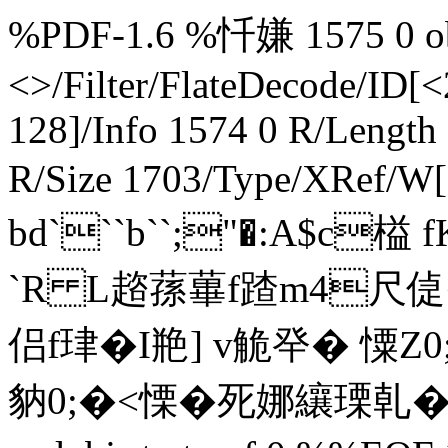
%PDF-1.6 %忏嫌 1575 0 obj
<>/Filter/FlateDecode/
128]/Info 1574 0 R/Length
R/Size 1703/Type/XRef/W[
bd```b``;"�:A$c
`R L趦蓀蓽f蹅m4尺偼�
侣f珒�I艵] v觤癷� 憟
豽0;�<慄�死娜纕瑮乹�2�