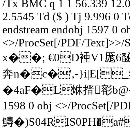
/Tx BMC q 1 1 56.339 12.0
2.5545 Td ($ ) Tj 9.996 0
endstream endobj 1597 0 o
<>/ProcSet[/PDF/Text]>>/
x��; €0D褈V1厖6馝M$
奔n�c�',-}i|E[
�4aF�L烌搢彮b@�7x
1598 0 obj <>/ProcSet[
鱄�)S04RIS0PH�