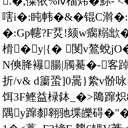
.�,僳依%ⅳ榴炜�鮛- <
嗐i�:盹帏�&�锟C濣�
�:Gp幰?F烎!颏w瘸糑欪
榾�y|{� 閺v鷔蛻
N傸胮襮腸|斶驀�-客踔澹
折/v& d簘蛩]0暠}絷v骱
饵3F鲣益椂鉢_�>﨩蹿炽
隅y蹿厀翱驰堞皪碍�"�