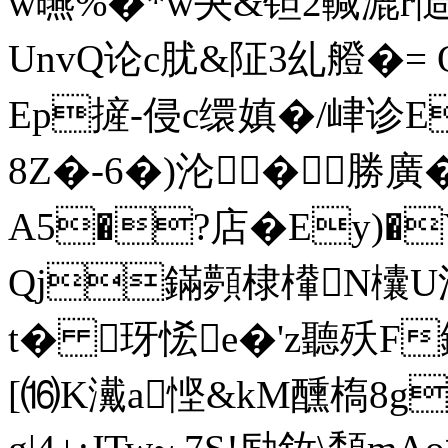
w曣%�*w夬&钽2輱漉r慥5
UnvQ论c肬&阷3乣艠�= 
Ep摌-侵c缳
嫃�/峍诊E
8Z�-6�)沦�勝
A5�?店�Ey)�
Qj鏋顭棣檋N欜U
t� 玡恡e�'z聽殀F
[⒃K瀻a悭&kM醺槗8g