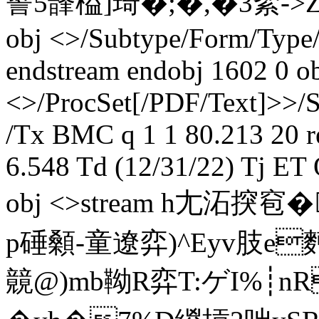
誓5韸榏]琦�;�,�3絮-> Z 
obj <>/Subtype/Form/Typ
endstream endobj 1602 0 o
<>/ProcSet[/PDF/Text]>>/
/Tx BMC q 1 1 80.213 20 r
6.548 Td (12/31/22) Tj ET
obj <>stream h尢沰揬窇�
p硾顙-童遼弈)^Eyv肢e麪
竸@)mb靿R弈T:ゲI%┊n