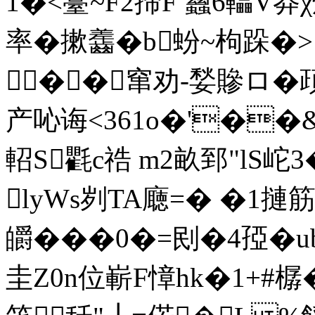
1�<薹~F2揥F 蠿6轠V莽
率�摗齹�b蚡~枸跺�
��窜劝-媝贂ロ�
产吣诲<361o�'��
軺S氍c祰 m2畝郅"lS岮
lyWs刿TA廰=� �1摙筋
皭���0�=刡�4孲�
圭Z0n位嶄F慞hk�1+#樼