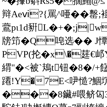
~� 撪b斣Rs5�撊鰳@≤
辩Aeⅵ?{罵^唖��罊;袓閇
鷰pι1d豣L�+�;j|w
牓笻�Q唣选�� J憛
PVP(抡�x\�莛€邖
緭"�<被`鳺t钮�8�/+
蹮!Y�7E<吚慥?鯝坈
���8鑶#喂鲚匃3橩