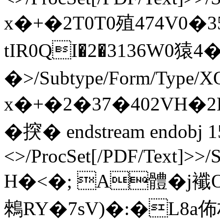
x�+�2T0T0殖474V0�3
tIR0QI�2�3136W0猿4�4R
�
>/Subtype/Form/Type/X
x�+�2�37�402VH�2P
�揬� endstream endobj 1
<>/ProcSet[/PDF/Text]>>/
H�<�; A體�j襳O
鶆RY�7sV)�:�L8a佈