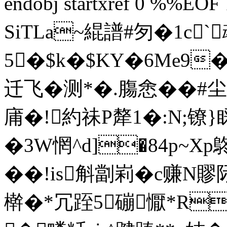
endobj startxref 0 %%EOF
SiTLa~緄譜#匇�1c`
5�$k�$KY�6Me9
迁飞�测*�.膓悆�
庯�!約祙P犛1�:N;镣}睬
�3W惘^d]�84p~Xp
��!is斛劏峲�c赚
檊�*冗跮5磞懨*R