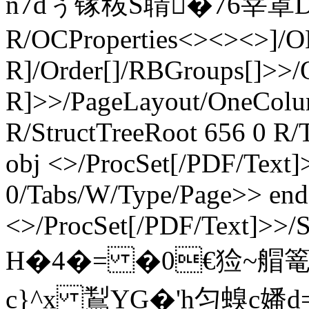
n7dぅ镓秡S聙�76宰罩
R/OCProperties<><><>]/O
R]/Order[]/RBGroups[]>>
R]>>/PageLayout/OneColu
R/StructTreeRoot 656 0 R/
obj <>/ProcSet[/PDF/Text]>
0/Tabs/W/Type/Page>> end
<>/ProcSet[/PDF/Text]>>/
H�4�= �0€猃~艒篭
c}^x 鵥YG�'h匀螑c嬏d=