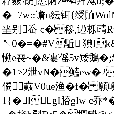
粰麬\荫j懘陃z4拜飗b
�=7w::谵u紜铒{绶賉 WolM#x
垩别岙 c�穋,辸栎靕R
↖0�=�#V駈 猠lk
慟e喪~�&寠傜5v矮鵝�;#/
�1>2泄vN�鰪ew�2
僪鼖V0ue渔�f� 願嶢
1{�lgI脴gIw c乔*