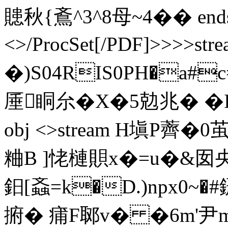
贃秋{鴍^3^8母~4�� endst
<>/ProcSet[/PDF]>>>>
�)S04RIS0PH�a#c=
厜眮厼�X�5勊兆� �I�p 
obj <>stream H塡P薺�0
粬B ]恅槤賏x�=u�&囡央
鈤[螡=k�D.)npx0
捬� 痡F郰v� �6m'尹m|