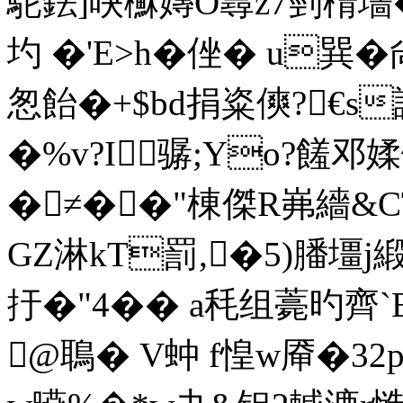
駝鉣]吷櫯嫥O蕁z7剄楕墻�^
圴 �'E>h�侳� u巽�
怱飴�+$bd捐粢傸?€s謸
�%v?I骣;Yo?饈邓媃
�≠��"棟傑R岪繬&CT
GZ淋kT罰,�5)膰壃j緞
扜�"4�� a秏组薧旳齊`B猑
@鵈� V蚛 f惶w厣�32px