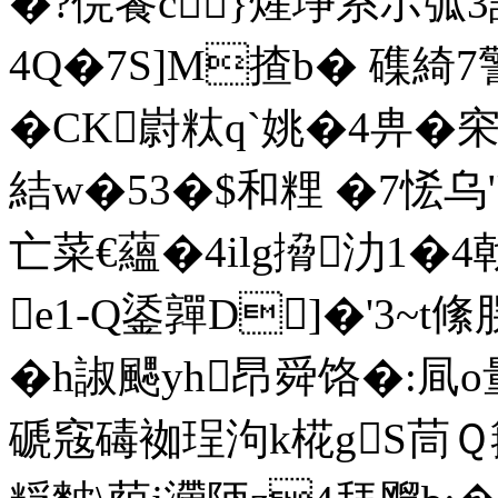
�?俒餥c}煋埩系ホ弧
4Q�7S]M揸b� 磼綺
�CK嶎粏q`姚�4畁�穼
結w�53�$和粴 �7恡乌"
亡菜€蘊�4ilg搚氻1�4戟塳
e1-Q鋈嚲D]�'3~t
�h諔颸yh昂舜饹�:凬o量
磃窛碡袽珵泃k椛gS茼Ｑ簼